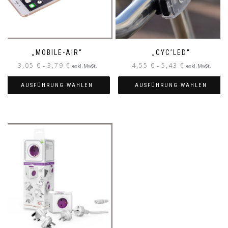
„MOBILE-AIR“
„CYC’LED“
3,05
€
3,79
€
4,55
€
5,43
€
–
–
exkl. MwSt.
exkl. MwSt.
AUSFÜHRUNG WÄHLEN
AUSFÜHRUNG WÄHLEN