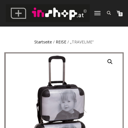
NAVIGATION
0
UMSCHALTEN
Startseite
/
REISE
/ „TRAVELME“