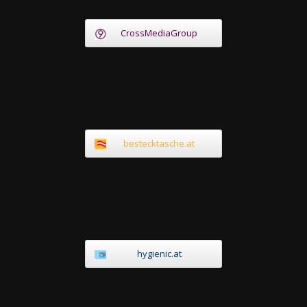
CrossMediaGroup
bestecktasche.at
hygienic.at