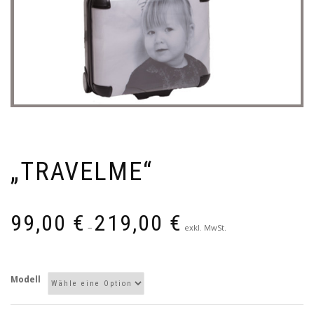
„TRAVELME“
99,00
€
219,00
€
–
exkl. MwSt.
Modell