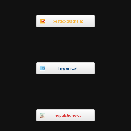
bestecktasche.at
hygienic.at
nopalstic.news